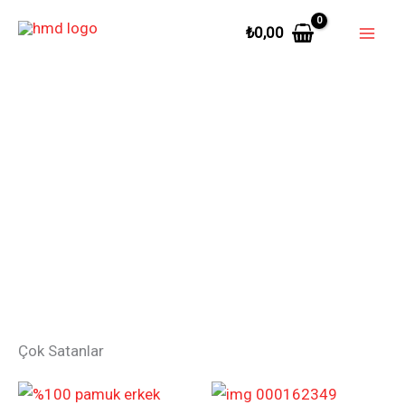
İçeriğe
₺
0,00
atla
Çok Satanlar