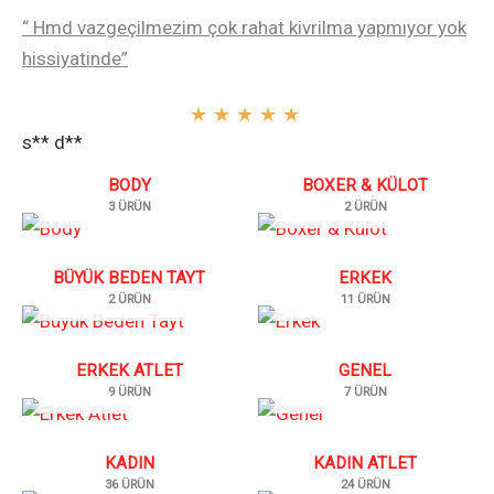
“ Hmd vazgeçilmezim çok rahat kivrilma yapmıyor yok
hissiyatinde”
★
★
★
★
★
s** d**
BODY
BOXER & KÜLOT
3 ÜRÜN
2 ÜRÜN
BÜYÜK BEDEN TAYT
ERKEK
2 ÜRÜN
11 ÜRÜN
ERKEK ATLET
GENEL
9 ÜRÜN
7 ÜRÜN
KADIN
KADIN ATLET
36 ÜRÜN
24 ÜRÜN