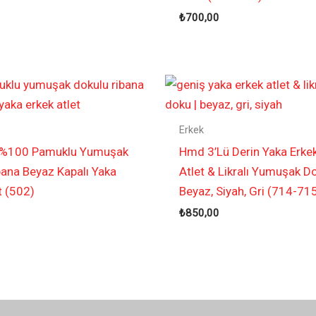
₺
700,00
Erkek
 %100 Pamuklu Yumuşak
Hmd 3’Lü Derin Yaka Erkek
bana Beyaz Kapalı Yaka
Atlet & Likralı Yumuşak Do
t (502)
Beyaz, Siyah, Gri (714-71
₺
850,00