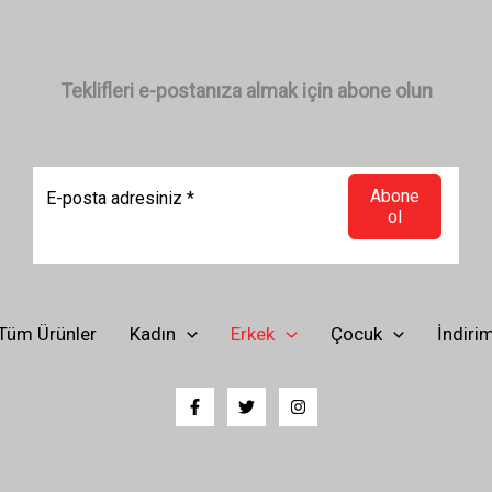
Teklifleri e-postanıza almak için abone olun
Abone
ol
Tüm Ürünler
Kadın
Erkek
Çocuk
İndiri