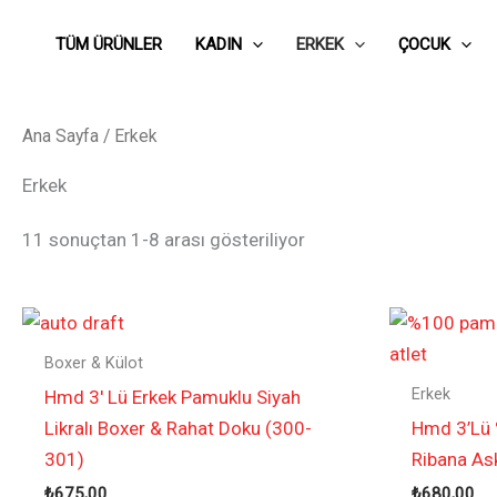
İçeriğe
atla
TÜM ÜRÜNLER
KADIN
ERKEK
ÇOCUK
Ana Sayfa
/ Erkek
Erkek
11 sonuçtan 1-8 arası gösteriliyor
Boxer & Külot
Erkek
Hmd 3′ Lü Erkek Pamuklu Siyah
Likralı Boxer & Rahat Doku (300-
Hmd 3’Lü
301)
Ribana Ask
₺
675,00
₺
680,00