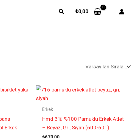
Arama
₺
0,00
Erkek
bana
Hmd 3’lü %100 Pamuklu Erkek Atlet
ol Erkek
– Beyaz, Gri, Siyah (600-601)
₺
670,00