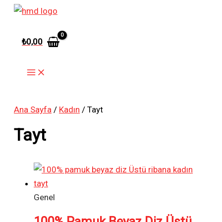
İçeriğe
atla
₺
0,00
Ana Sayfa
/
Kadın
/ Tayt
Tayt
Genel
100% Pamuk Beyaz Diz Üstü