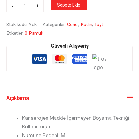
100%
Sepete Ekle
-
+
Pamuk
Beyaz
Stok kodu:
Yok
Kategoriler:
Genel
,
Kadın
,
Tayt
Diz
Etiketler:
0 Pamuk
Üstü
Güvenli Alışveriş
Ribana
Kadın
Tayt
adet
Açıklama
Kanserojen Madde İçermeyen Boyama Tekniği
Kullanılmıştır
Numune Bedeni: M