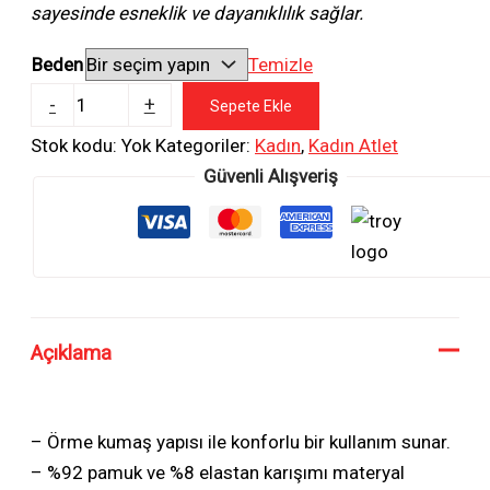
sayesinde esneklik ve dayanıklılık sağlar.
Beden
Temizle
Şık
-
+
Sepete Ekle
Dantel
Stok kodu:
Yok
Kategoriler:
Kadın
,
Kadın Atlet
Detaylı
Güvenli Alışveriş
Kadın
Atlet
Konforlu
ve
Pamuklu
adet
Açıklama
– Örme kumaş yapısı ile konforlu bir kullanım sunar.
– %92 pamuk ve %8 elastan karışımı materyal