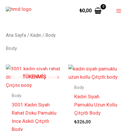
İçeriğe
₺
0,00
atla
Ana Sayfa
/
Kadın
/ Body
Body
TÜKENMIŞ
Body
Body
Kadın Siyah
3001 Kadın Siyah
Pamuklu Uzun Kollu
Rahat Doku Pamuklu
Çıtçıtlı Body
Ince Askılı Çıtçıtlı
₺
326,00
Body