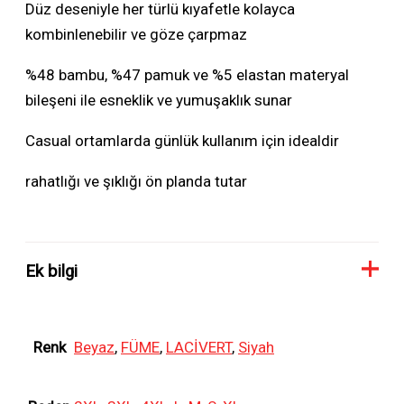
Düz deseniyle her türlü kıyafetle kolayca
kombinlenebilir ve göze çarpmaz
%48 bambu, %47 pamuk ve %5 elastan materyal
bileşeni ile esneklik ve yumuşaklık sunar
Casual ortamlarda günlük kullanım için idealdir
rahatlığı ve şıklığı ön planda tutar
Ek bilgi
Renk
Beyaz
,
FÜME
,
LACİVERT
,
Siyah