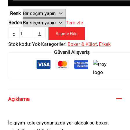
Renk
Beden
Temizle
Hmd
-
+
Sepete Ekle
3'Lü
Stok kodu:
Yok
Kategoriler:
Boxer & Külot
,
Erkek
Erkek
Güvenli Alışveriş
Rahat
Bamboo
Boxer
(422-
423)
adet
Açıklama
İç giyim koleksiyonunuzda yer alacak bu boxer,