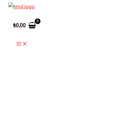
İçeriğe
atla
₺
0,00