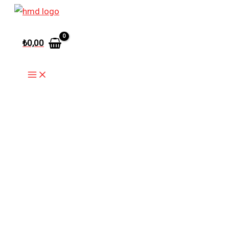
İçeriğe
atla
₺
0,00