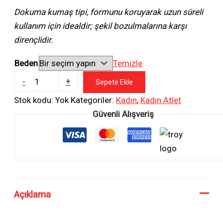
Dokuma kumaş tipi, formunu koruyarak uzun süreli
kullanım için idealdir; şekil bozulmalarına karşı
dirençlidir.
Beden
Temizle
Beyaz
-
+
Sepete Ekle
Pamuklu
Stok kodu:
Yok
Kategoriler:
Kadın
,
Kadın Atlet
Yaka
Güvenli Alışveriş
Detaylı
Kalın
Askılı
Kadın
Atlet
adet
Açıklama